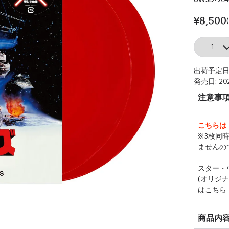
¥8,500
Quantity
出荷予定日
発売日: 20
注意事
こちらは
※3枚同
ませんの
スター・
(オリジ
は
こちら
商品内