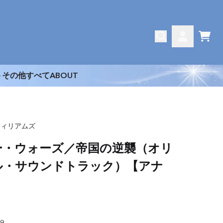
CAR
ACCOUNT
ト
その他
すべて
ABOUT
ウィリアムズ
ー・ウォーズ／帝国の逆襲（オリ
ル・サウンドトラック）【アナ
】
9