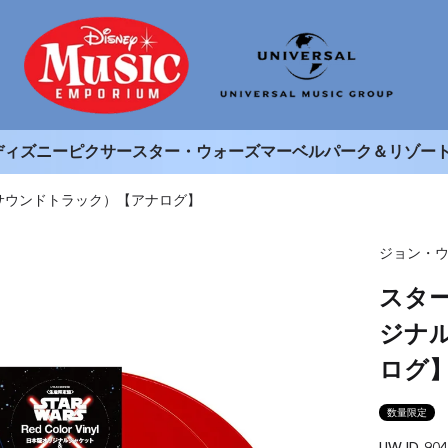
ディズニー
ピクサー
スター・ウォーズ
マーベル
パーク＆リゾー
サウンドトラック）【アナログ】
ジョン・
スタ
ジナ
ログ
数量限定
UWJD-904