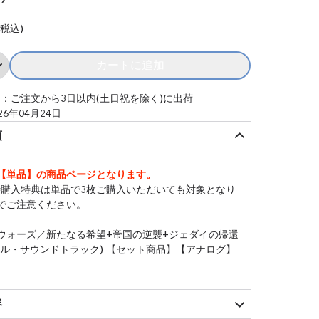
(税込)
カートに追加
Add スター・ウォーズ／帝国の逆襲（
：ご注文から3日以内(土日祝を除く)に出荷
26年04月24日
項
【単品】の商品ページとなります。
時購入特典は単品で3枚ご購入いただいても対象となり
でご注意ください。
ウォーズ／新たなる希望+帝国の逆襲+ジェダイの帰還
ナル・サウンドトラック) 【セット商品】【アナログ】
容