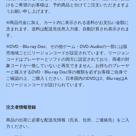
けをご希望のお客様は、予約商品と分けてご注文いただきますよ
うお願い申し上げます。
※商品代金に加え、カート内に表示される送料がお支払い金額に
含まれます。送料は配送先住所入力後、自動計算され表示されま
す。
※DVD
・
Blu-ray Disc
、その他ゲーム・
DVD-Audio
の一部には販
売地域ごとにリージョンコードが設定されています。リージョン
コードはプレーヤーとソフトの両方に設定されており、両者の対
象コードが一致していないと再生できません。お持ちのプレーヤ
ーと購入する
DVD
・
Blu-ray Disc
等の種類を必ずお客様ご自身で
ご確認の上、ご購入ください。日本国内の
DVD
は
2
、
Blu-ray
は
A
にリージョンコードが設けられています。
注文者情報登録
商品の出荷に必要な配送先情報（氏名、住所、ご連絡先）をご入
力ください。