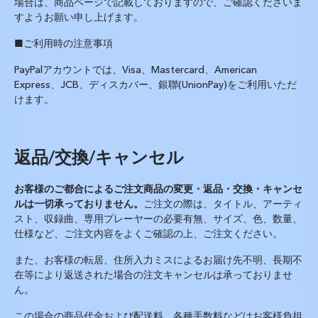
場合は、商品ページで記載しておりますので、ご確認くださいま
すようお願い申し上げます。
■ご利用時の注意事項
PayPal
アカウントでは、
Visa
、
Mastercard
、
American
Express
、
JCB
、ディスカバー、銀聯
(UnionPay)
をご利用いただ
けます。
返品
/
交換
/
キャンセル
お客様のご都合によるご注文商品の変更・返品・交換・キャンセ
ルは一切承っておりません。
ご注文の際は、タイトル、アーティ
スト、収録曲、専用プレーヤーの必要有無、サイズ、色、数量、
仕様など、ご注文内容をよくご確認の上、ご注文ください。
また、お客様の転居、住所入力ミスによるお届け先不明、長期不
在等により返送された場合の注文キャンセルは承っておりませ
ん。
この場合の商品代金および配送料、各種手数料などはお客様負担