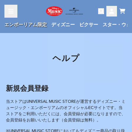
Skip to content
Cart
Account
エンポーリアム限定
ディズニー
ピクサー
スター・ウォ
ヘルプ
新規会員登録
当ストアは
UNIVERSAL MUSIC STORE
が運営するディズニー・ミ
ュージック・エンポーリアムのオフィシャル
EC
サイトです。当
ストアをご利用いただくには、会員登録が必要になりますので、
会員登録をお願いいたします（会員登録は無料）。
※UNIVERSAL MUSIC STORE
においても
ディズニー
商品の取り扱