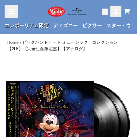
Skip to content
Cart
Account
エンポーリアム限定
ディズニー
ピクサー
スター・ウォ
Home
›
ビッグバンドビート ミュージック・コレクション
【2LP】【完全生産限定盤】【アナログ】