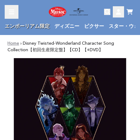
Skip to content
Cart
Account
エンポーリアム限定
ディズニー
ピクサー
スター・ウォ
Home
›
Disney Twisted-Wonderland Character Song
Collection【初回生産限定盤】【CD】【+DVD】