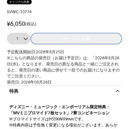
オリジナル特典
SVWC-70774
¥6,050
(税込)
Quantity
カートに追加
Add Disney Twisted-
予定配送開始日:2026年8月25日
※こちらの商品の発売日（お届け予定日）は、「2026年8月26
日(水)」となります。発売日の異なる商品と一緒にご注文され
ると、発売日の遅い商品に併せて一括でのお届けになりますの
でご注意ください。
発売日: 2026年08月26日
特典
ディズニー・ミュージック・エンポーリアム限定特典：
「MVミニブロマイド7枚セット」7寮コンビネーション
※ブロマイドサイズはH55XW89mmです。
※特典内容は予告無く変更になる場合がございます。あらか