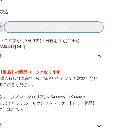
(税込)
カートに追加
Add スター・ウォーズ／マンダロリアン
：ご注文から3日以内(土日祝を除く)に出荷
26年04月24日
項
【単品】の商品ページとなります。
時購入特典は単品で3枚ご購入いただいても対象となり
でご注意ください。
ォーズ／マンダロリアン- Season 1+Season
son 3 (オリジナル・サウンドトラック) 【セット商品】
グ】は
こちら
容