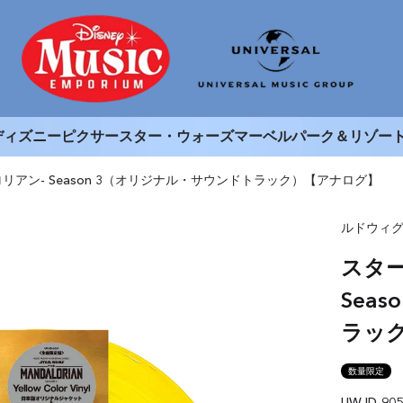
ディズニー
ピクサー
スター・ウォーズ
マーベル
パーク＆リゾー
アン- Season 3（オリジナル・サウンドトラック）【アナログ】
ルドウィグ
スタ
Sea
ラッ
数量限定
UWJD-905