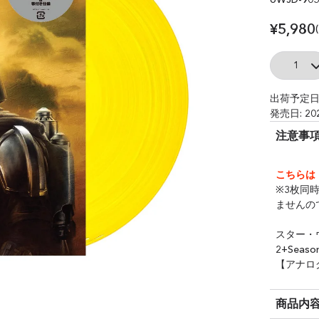
¥5,980
Quantity
出荷予定日
発売日: 20
注意事
こちらは
※3枚同
ませんの
スター・ウ
2+Sea
【アナロ
商品内