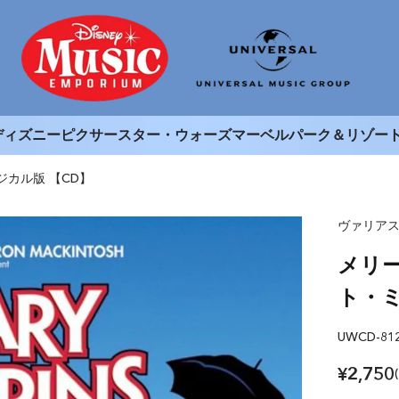
ディズニー
ピクサー
スター・ウォーズ
マーベル
パーク＆リゾー
カル版 【CD】
ヴァリア
メリ
ト・ミ
UWCD-81
¥2,750