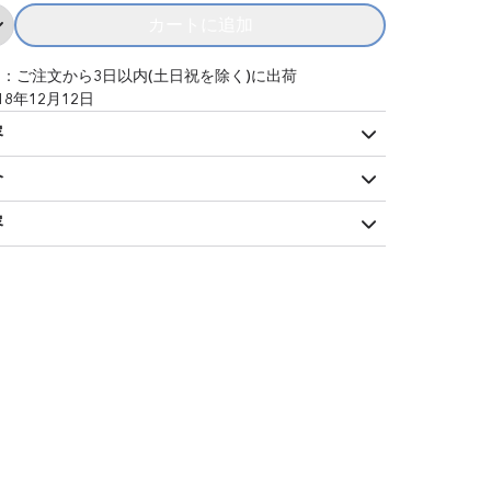
カートに追加
Add メリー・ポピンズ ロンドン・キャ
：ご注文から3日以内(土日祝を除く)に出荷
18年12月12日
容
介
容