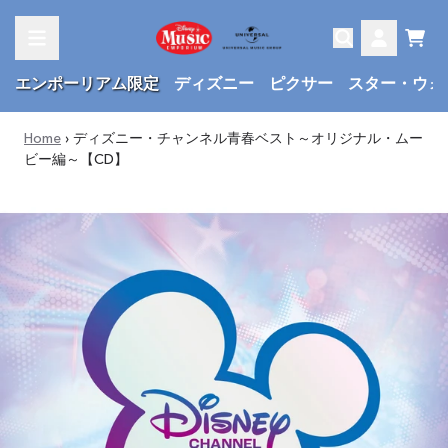
Skip to content
Cart
Account
エンポーリアム限定
ディズニー
ピクサー
スター・ウォ
Home
›
ディズニー・チャンネル青春ベスト～オリジナル・ムー
ビー編～【CD】