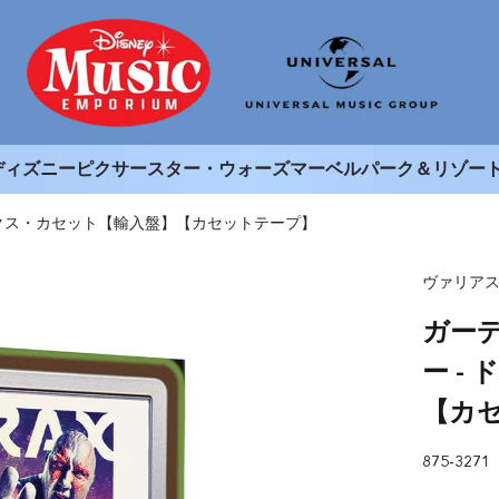
ディズニー
ピクサー
スター・ウォーズ
マーベル
パーク＆リゾー
ックス・カセット【輸入盤】【カセットテープ】
ヴァリア
ガー
ー -
【カ
875-3271