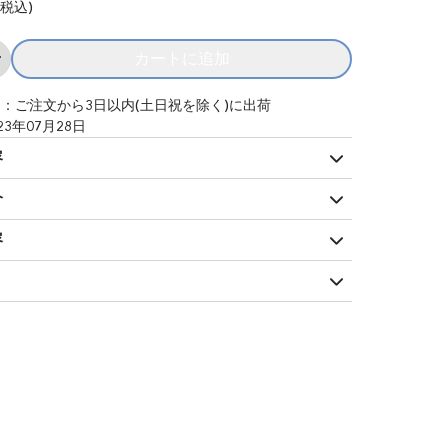
(税込)
カートに追加
Add ガーディアンズ・オブ・ギャラク
：ご注文から3日以内(土日祝を除く)に出荷
23年07月28日
容
介
容